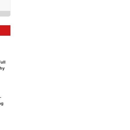
ull
Why
-
ng