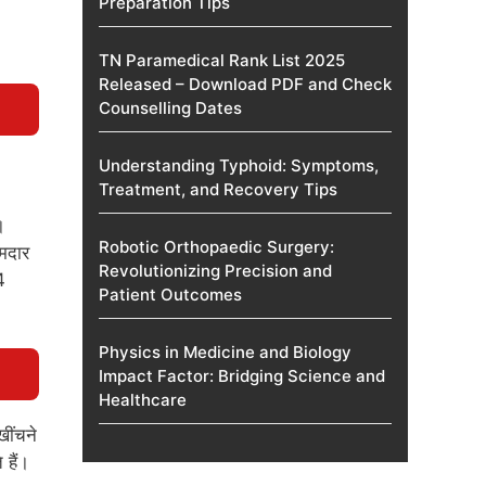
Preparation Tips
TN Paramedical Rank List 2025
Released – Download PDF and Check
Counselling Dates
Understanding Typhoid: Symptoms,
Treatment, and Recovery Tips
।
Robotic Orthopaedic Surgery:
दमदार
Revolutionizing Precision and
4
Patient Outcomes
Physics in Medicine and Biology
Impact Factor: Bridging Science and
Healthcare
खींचने
 हैं।