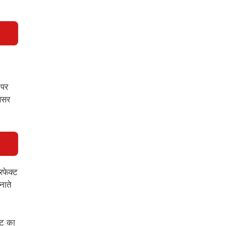
 पर
सेसर
रफेक्ट
नाते
जट का