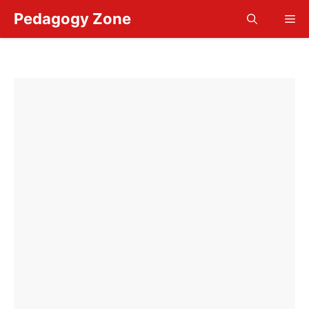
Skip
Pedagogy Zone
Me
to
content