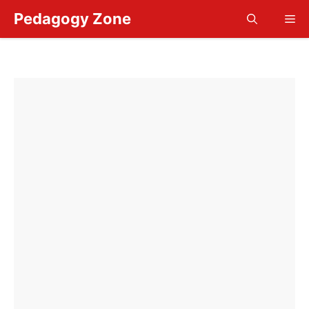
Skip
Pedagogy Zone
Me
to
content