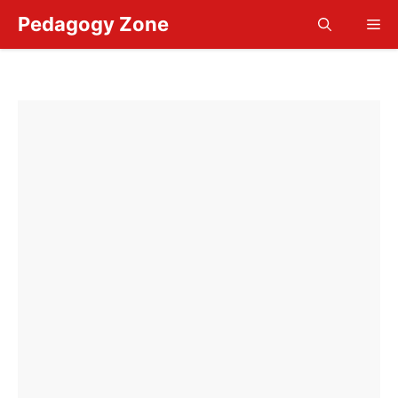
Skip
Pedagogy Zone
Me
to
content